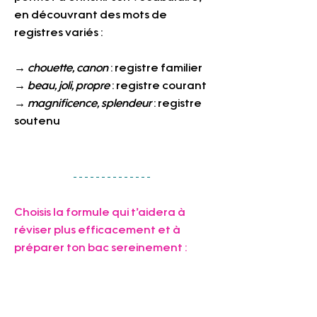
en découvrant des mots de 
registres variés :
→ 
chouette, canon
 : registre familier
→ 
beau, joli, propre
 : registre courant
→ 
magnificence, splendeur
 : 
registre 
soutenu
Choisis la formule qui t’aidera à 
réviser plus efficacement et à 
préparer ton bac sereinement :     
📚 
La fiche complète