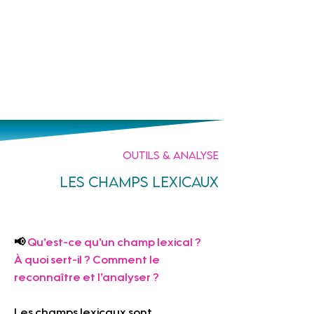
Un prof
à tes côtés
Outils & analyse
Les champs lexicaux
📢
Qu’est-ce qu’un champ lexical ? 
À quoi sert-il ? Comment le 
reconnaître et l’analyser ?
Les champs lexicaux sont 