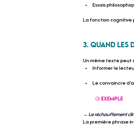
Essais philosophiq
La fonction cognitive p
3. Quand les
Un même texte peut co
Informer le lecteu
Le convaincre d’a
	🧐 Exemple
→ Le réchauffement clima
La première phrase info