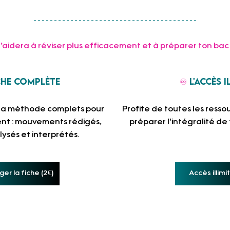
t’aidera à réviser plus efficacement et à préparer ton bac s
che complète
♾️ 
L'accès i
 la méthode complets pour 
Profite de toutes les resso
ent : mouvements rédigés, 
préparer l'intégralité de
ysés et interprétés.
er la fiche (2€)
Accès illimi