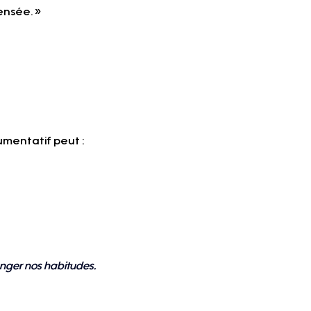
ensée. »
umentatif peut :
anger nos habitudes. 