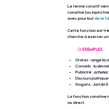
Le terme 
conatif v
ien
conative (ou injonctiv
avec pour but 
de le fa
Cette fonction est tr
cherche à exercer une
	🧐 Exemples 
Ordres : 
range ta 
Conseils : 
tu devrais 
Publicité : 
achetez m
Discours politiques
Slogans : 
Just do it. 
La fonction conative m
ou direct.