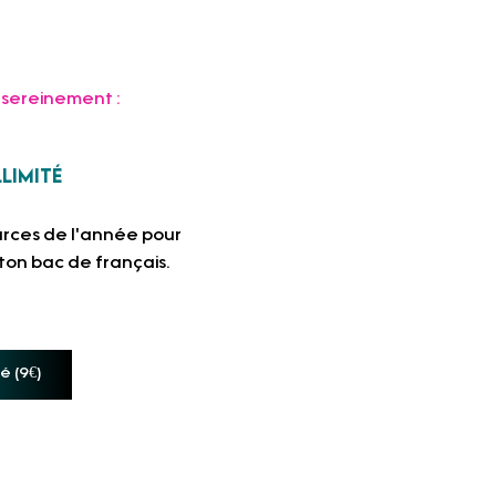
ereinement :     
llimité
urces de l'année pour 
 ton bac de français.
té (9€)