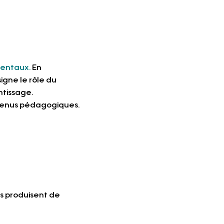
entaux. 
En 
gne le rôle du 
ntissage.
contenus pédagogiques.
es produisent de 