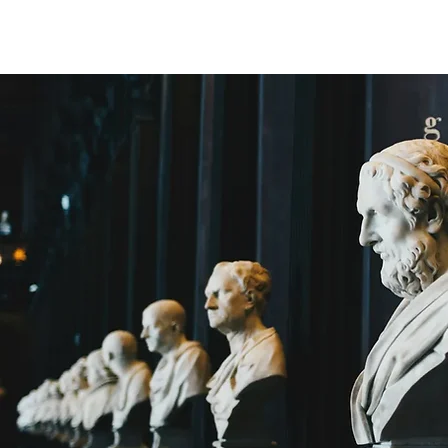
Un prof
ACCUEIL
Cours particu
à tes côtés