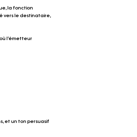
que, la fonction 
vers le destinataire, 
où l’émetteur 
, et un ton persuasif 