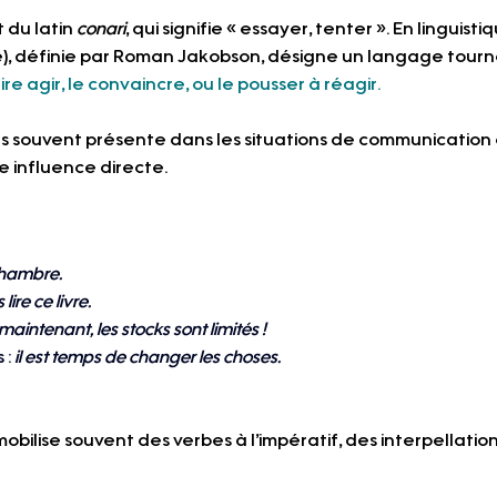
t du latin 
conari
, qui signifie « essayer, tenter ». En linguisti
e), définie par Roman Jakobson, désigne un langage tourné 
ire agir, le convaincre, ou le pousser à réagir.
ès souvent présente dans les situations de communication 
 influence directe.
chambre.
lire ce livre. 
aintenant, les stocks sont limités ! 
 :
 il est temps de changer les choses. 
obilise souvent des verbes à l’impératif, des interpellations