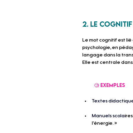
2. Le cogniti
Le mot cognitif est lié 
psychologie, en pédag
langage dans la transm
Elle est centrale dans
	🧐 Exemples
Textes didactiques
Manuels scola
ire
l’énergie. »