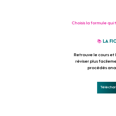
Choisis la formule qui 
📚 
La fi
Retrouve le cours et
réviser plus facilem
procédés anal
Télécharg