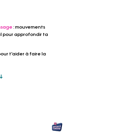
assage
 : mouvements 
l pour approfondir ta 
ur t’aider à faire la 
  ↓