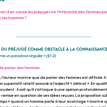
met-il en cause les préjugés sur l’infériorité des femmes p
ec les hommes
 ?
n du préjugé comme obstacle à la connaissanc
e un paradoxe singulier » (§1-2) 
é de parler des femmes
 l’auteur montre que de parler des femmes est difficile. Il
un superlatif relatif associé à l’adjectif « délicat ». En qualif
t prudent : il sait qu’il s’attaque à une opinion profondéme
e remise en question de ses idées reçues. La proposition 
emps « quand un homme parle à leur avantage » montre qu