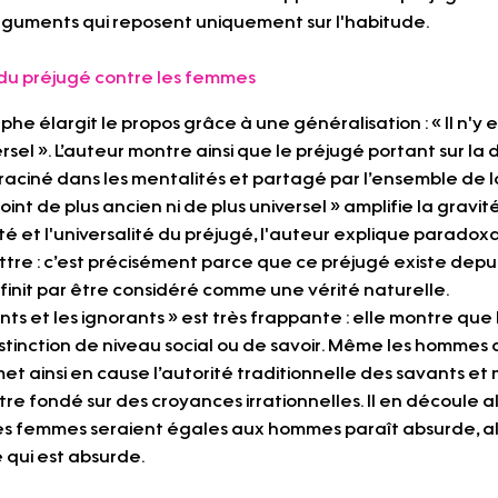
guments qui reposent uniquement sur l'habitude.  
é du préjugé contre les femmes
 élargit le propos grâce à une généralisation : « Il n'y en
ersel ». L’auteur montre ainsi que le préjugé portant sur la
ciné dans les mentalités et partagé par l’ensemble de la
oint de plus ancien ni de plus universel » amplifie la gravit
é et l'universalité du préjugé, l'auteur explique paradoxa
attre : c’est précisément parce que ce préjugé existe depuis 
 finit par être considéré comme une vérité naturelle.
ants et les ignorants » est très frappante : elle montre que
stinction de niveau social ou de savoir. Même les hommes d
et ainsi en cause l’autorité traditionnelle des savants et 
 être fondé sur des croyances irrationnelles. Il en découle a
 les femmes seraient égales aux hommes paraît absurde, a
é qui est absurde.