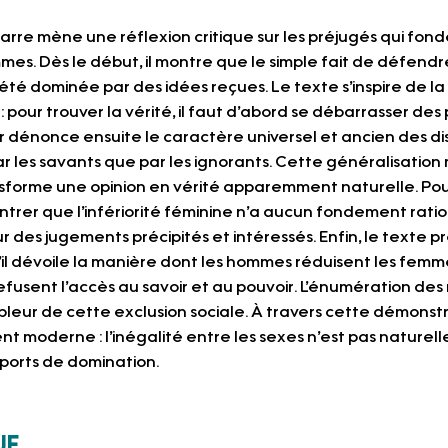
arre mène une réflexion critique sur les préjugés qui fonde
mes. Dès le début, il montre que le simple fait de défendr
été dominée par des idées reçues. Le texte s’inspire de l
 pour trouver la vérité, il faut d’abord se débarrasser des 
eur dénonce ensuite le caractère universel et ancien des d
r les savants que par les ignorants. Cette généralisation
nsforme une opinion en vérité apparemment naturelle. Poul
trer que l’infériorité féminine n’a aucun fondement ration
 des jugements précipités et intéressés. Enfin, le texte 
’il dévoile la manière dont les hommes réduisent les femme
fusent l’accès au savoir et au pouvoir. L’énumération des 
leur de cette exclusion sociale. À travers cette démonstra
 moderne : l’inégalité entre les sexes n’est pas naturelle
pports de domination.
ue