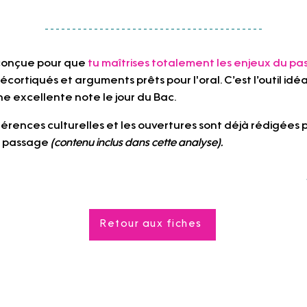
conçue pour que 
tu maîtrises totalement les enjeux du p
cortiqués et arguments prêts pour l'oral. C’est l’outil idéa
ne excellente note le jour du Bac.
références culturelles et les ouvertures sont déjà rédigées po
n passage 
(contenu inclus dans cette analyse).
                                                                                     
Retour aux fiches