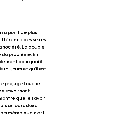
 a point de plus 
 différence des sexes 
 société. La double 
é du problème. En 
lement pourquoi il 
toujours et qu’il est 
 le préjugé touche 
e savoir sont 
montre que le savoir 
lors un paradoxe : 
lors même que c’est 