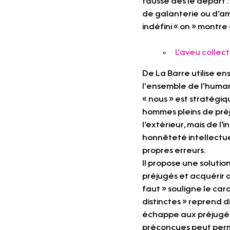
faussé dès le départ
de galanterie ou d’am
indéfini « on » montre
L'aveu collect
De La Barre utilise en
l'ensemble de l'humani
« nous » est stratégiq
hommes pleins de préju
l’extérieur, mais de l
honnêteté intellectuel
propres erreurs.
Il propose une solutio
préjugés et acquérir de
faut » souligne le ca
distinctes » reprend d
échappe aux préjugés e
préconçues peut permet