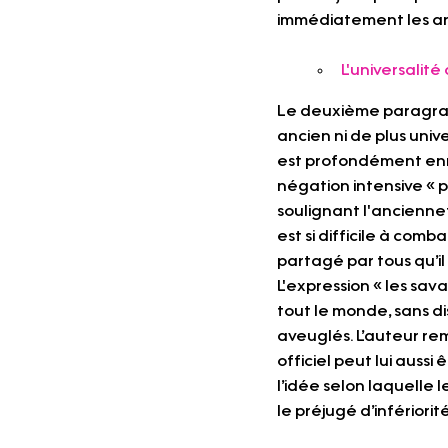
immédiatement les ar
L'universalit
Le deuxième paragraphe
ancien ni de plus univ
est profondément enra
négation intensive « p
soulignant l'anciennet
est si difficile à comb
partagé par tous qu’il
L'expression « les sav
tout le monde, sans di
aveuglés. L’auteur rem
officiel peut lui aussi
l’idée selon laquelle
le préjugé d’infériorit