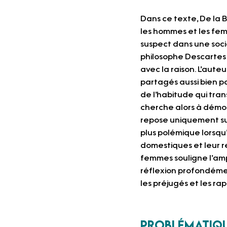
Dans ce texte, De la B
les hommes et les fem
suspect dans une soci
philosophe Descartes :
avec la raison. L’aut
partagés aussi bien pa
de l’habitude qui tra
cherche alors à démon
repose uniquement sur
plus polémique lorsqu
domestiques et leur re
femmes souligne l’amp
réflexion profondément
les préjugés et les ra
problématiq