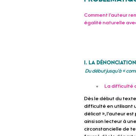
Comment
 l’auteur re
égalité naturelle av
I. La dénonciatio
Du début jusqu’à « comm
 La difficult
Dès le début du texte,
difficulté en utilisant 
délicat », l’auteur es
ainsi son lecteur à un
circonstancielle de t