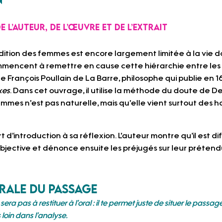
 l’auteur, de l’œuvre et de l’extrait
ndition des femmes est encore largement limitée à la vie 
mmencent à remettre en cause cette hiérarchie entre les
 François Poullain de La Barre, philosophe qui publie en 167
xes
. Dans cet ouvrage, il utilise la méthode du doute de D
femmes n’est pas naturelle, mais qu’elle vient surtout des h
d’introduction à sa réflexion. L’auteur montre qu’il est dif
ective et dénonce ensuite les préjugés sur leur prétendue 
rale du passage
ra pas à restituer à l’oral : il te permet juste de situer le passa
 loin dans l’analyse.