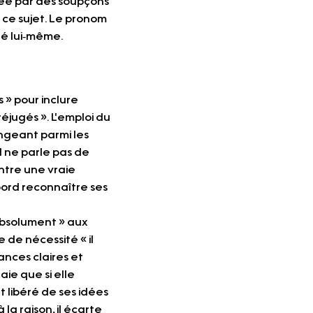
ée par des soupçons 
ce sujet. Le pronom 
gé lui‑même. 
 » pour inclure 
jugés ». L'emploi du 
angeant parmi les 
l ne parle pas de 
ntre une vraie 
bord reconnaître ses 
absolument » aux 
 de nécessité « il 
nces claires et 
ie que si elle 
 libéré de ses idées 
a raison, il écarte 