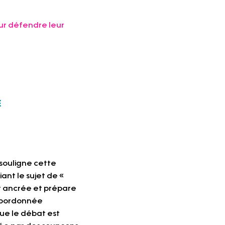
our défendre leur 
e
 souligne cette 
iant le sujet de « 
nt ancrée et prépare 
subordonnée 
e le débat est 