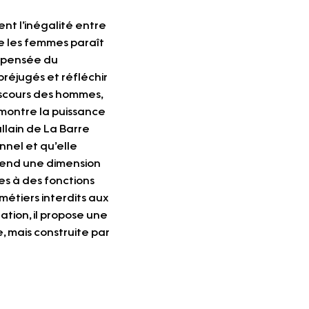
nt l’inégalité entre 
e les femmes paraît 
a pensée du 
préjugés et réfléchir 
iscours des hommes, 
 montre la puissance 
lain de La Barre 
nel et qu’elle 
prend une dimension 
s à des fonctions 
métiers interdits aux 
tion, il propose une 
, mais construite par 