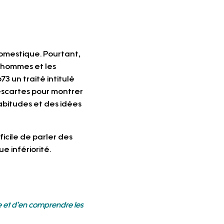
domestique. Pourtant, 
 hommes et les 
3 un traité intitulé 
escartes pour montrer 
abitudes et des idées 
ficile de parler des 
infériorité.  
ge et d’en comprendre les 