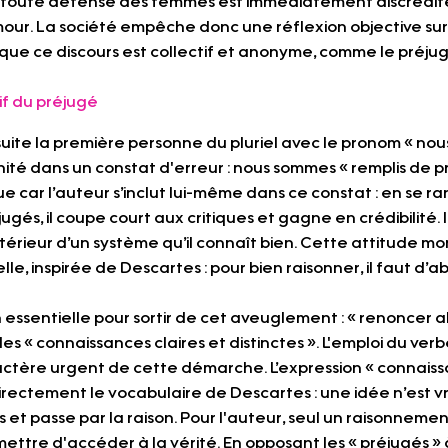
 : toute défense des femmes est immédiatement discrédit
our. La société empêche donc une réflexion objective sur 
 que ce discours est collectif et anonyme, comme le préju
if du préjugé
suite la première personne du pluriel avec le pronom « nous
té dans un constat d'erreur : nous sommes « remplis de pré
ue car l’auteur s’inclut lui-même dans ce constat : en se r
gés, il coupe court aux critiques et gagne en crédibilité. I
’intérieur d’un système qu’il connaît bien. Cette attitude mo
le, inspirée de Descartes : pour bien raisonner, il faut d’a
n essentielle pour sortir de cet aveuglement : « renoncer 
s « connaissances claires et distinctes ». L'emploi du verbe
ractère urgent de cette démarche. L’expression « connaissa
irectement le vocabulaire de Descartes : une idée n’est vra
t passe par la raison. Pour l'auteur, seul un raisonnement
tre d'accéder à la vérité. En opposant les « préjugés » à l