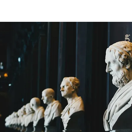
Un prof
ACCUEIL
Cours particu
à tes côtés