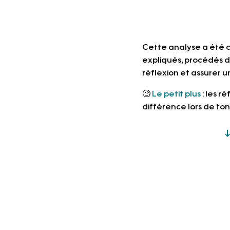
Cette analyse a été 
expliqués, procédés dé
réflexion et assurer u
🧐 
Le petit plus
 : les 
différence lors de to
↓ 
Politique de confidentialité