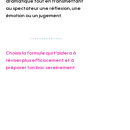
dramatique tout en transmettant 
au spectateur une réflexion, une 
émotion ou un jugement.
Choisis la formule qui t’aidera à 
réviser plus efficacement et à 
préparer ton bac sereinement :     
📚 
La fiche complète
Retrouve le cours et la méthode 
complets pour réviser plus 
facilement : mouvements rédigés, 