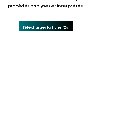
procédés analysés et interprétés.
Télécharger la fiche (2€)
♾️ 
L'accès illimité
Profite de toutes les ressources de 
l'année pour préparer l'intégralité 
de ton bac de français.
Accès illimité (9€)