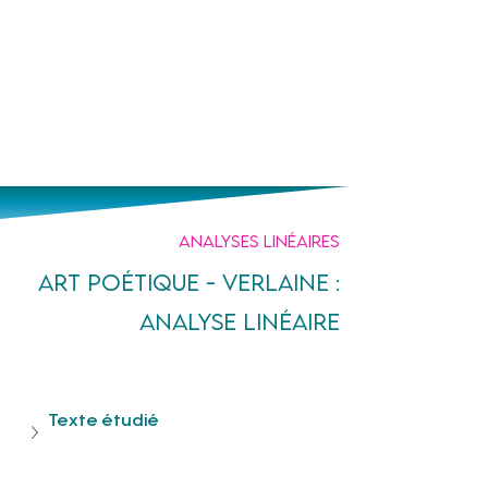
Un prof
à tes côtés
Analyses linéaires
Art poétique - Verlaine :
analyse linéaire
Texte étudié     		