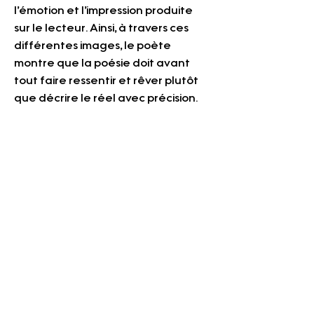
l’émotion et l’impression produite 
sur le lecteur. Ainsi, à travers ces 
différentes images, le poète 
montre que la poésie doit avant 
tout faire ressentir et rêver plutôt 
que décrire le réel avec précision.
La nuance, au cœur de la 
poésie de Verlaine
La quatrième strophe commence 
par la conjonction « car », qui 
permet à Verlaine d’expliquer et 
de justifier ce qu’il vient d’affirmer. 
Il précise ici ce qui est essentiel pour 
lui en poésie.
L’opposition entre « Nuance » et « 
Couleur », mise en valeur par les 