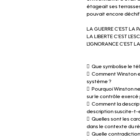
étageait ses terrasses
pouvait encore déchiffre
LA GUERRE C’EST LA P
LA LIBERTE C’EST L’E
L’IGNORANCE C’EST L
  Que symbolise le tél
  Comment Winston es
système ?
  Pourquoi Winston ne
sur le contrôle exercé p
  Comment la descript
description suscite-t-e
  Quelles sont les car
dans le contexte du ré
  Quelle contradiction 