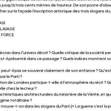
 jusqu’à trois cents mètres de hauteur. De son poste d’obs
r sur la façade l’inscription artistique des trois slogans du 
AIX
SCLAVAGE
A FORCE
écran dans l'univers décrit ? Quelle critique de la société p
t-il présenté dans ce passage ? Quels indices montrent so
 peut-il pas se souvenir clairement de son enfance ? Qu'es
ar le Parti ?
ion de Londres participe-t-elle à l'atmosphère du récit ? Q
lle chez le lecteur ?
actéristiques architecturales du ministère de la Vérité, et q
gime totalitaire ?
trouve-t-on dans les slogans du Parti (« La guerre c’est la pai