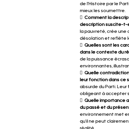
de l’Histoire par le Par
mieux les soumettre.
  
Comment la descripti
description suscite-t-e
la pauvreté, crée une 
désolation et reflète 
  
Quelles sont les car
dans le contexte du ré
de la puissance écrasa
environnantes, illustra
  
Quelle contradiction 
leur fonction dans ce
absurde du Parti. Leur
obligeant à accepter 
  
Quelle importance a
du passé et du présent
environnement met en 
qu’il ne peut clairement
réalité.