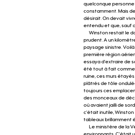
quelconque personne ne
constamment. Mais de t
désirait. On devait viv
entendu et que, sauf d
      Winston restait le 
prudent. A un kilomètre,
paysage sinistre. Voil
première région aérienn
essaya d’extraire de s
été tout à fait comme i
ruine, ces murs étayés 
plâtrés de tôle ondulée
toujours ces emplaceme
des monceaux de décom
où avaient jailli de so
c’était inutile, Winston
tableaux brillamment éc
      Le ministère de la
environnants. C’était 