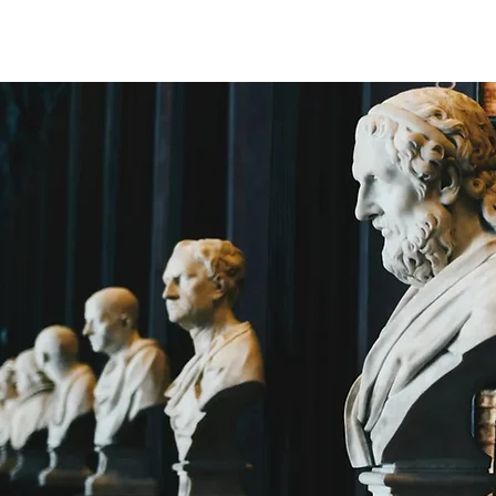
Un prof
ACCUEIL
Cours particu
à tes côtés