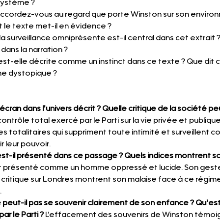
 système ?
accordez-vous au regard que porte Winston sur son environn
 le texte met-il en évidence ?
la surveillance omniprésente est-il central dans cet extrait
dans la narration ?
est-elle décrite comme un instinct dans ce texte ? Que dit ce
me dystopique ?
écran dans l'univers décrit ? Quelle critique de la société p
ntrôle total exercé par le Parti sur la vie privée et publique de
es totalitaires qui suppriment toute intimité et surveillent 
 leur pouvoir.
-il présenté dans ce passage ? Quels indices montrent so
t présenté comme un homme oppressé et lucide. Son geste 
ritique sur Londres montrent son malaise face à ce régime au
.
peut-il pas se souvenir clairement de son enfance ? Qu'est
ar le Parti ?
 L’effacement des souvenirs de Winston témoig