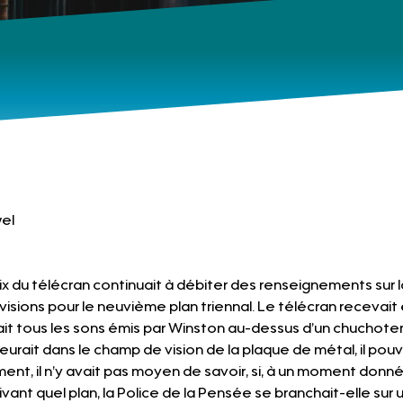
el 
ix du télécran continuait à débiter des renseignements sur la
ions pour le neuvième plan triennal. Le télécran recevait 
ait tous les sons émis par Winston au-dessus d’un chuchotem
rait dans le champ de vision de la plaque de métal, il pouva
nt, il n’y avait pas moyen de savoir, si, à un moment donné, o
vant quel plan, la Police de la Pensée se branchait-elle sur un