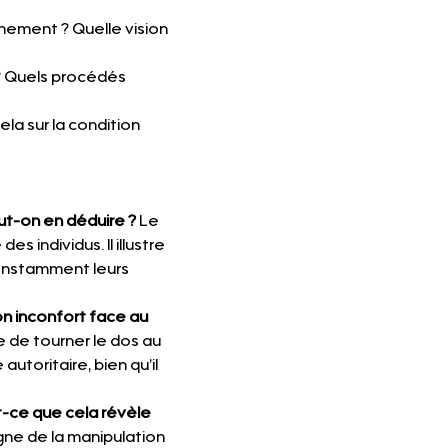
ement ? Quelle vision 
 ? Quels procédés 
la sur la condition 
eut-on en déduire ?
 Le 
s individus. Il illustre 
constamment leurs 
n inconfort face au 
de tourner le dos au 
toritaire, bien qu’il 
-ce que cela révèle 
ne de la manipulation 