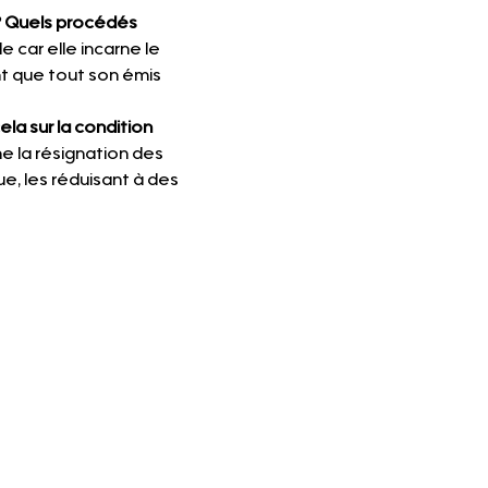
 ? Quels procédés 
 car elle incarne le 
nt que tout son émis 
la sur la condition 
e la résignation des 
e, les réduisant à des 