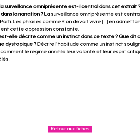
la surveillance omniprésente est-il central dans cet extrait
dans la narration ?
 La surveillance omniprésente est centrale
 Parti. Les phrases comme « on devait vivre [...] en admetta
isent cette oppression constante.
est-elle décrite comme un instinct dans ce texte ? Que dit ce
me dystopique ?
 Décrire l'habitude comme un instinct soulign
omment le régime annihile leur volonté et leur esprit critiqu
ôlés.
Retour aux fiches