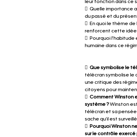
leur fonction dans ce
  Quelle importance 
du passé et du présent
  En quoi le thème de 
renforcent cette idée 
  Pourquoi l'habitude 
humaine dans ce régi
  
Que symbolise le tél
télécran symbolise le co
une critique des régim
citoyens pour maintenir
  
Comment Winston est
système ?
 Winston es
télécran et sa pensée c
sache qu’il est surveillé
  
Pourquoi Winston ne 
sur le contrôle exercé p