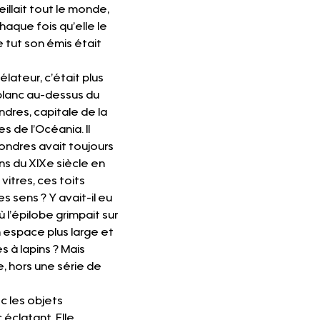
llait tout le monde, 
aque fois qu’elle le 
e tut son émis était 
élateur, c’était plus 
t blanc au-dessus du 
dres, capitale de la 
 de l’Océania. Il 
ondres avait toujours 
ns du XIXe siècle en 
itres, ces toits 
 sens ? Y avait-il eu 
l’épilobe grimpait sur 
espace plus large et 
 à lapins ? Mais 
e, hors une série de 
c les objets 
éclatant. Elle 