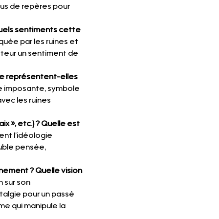
idus de repères pour 
uels sentiments cette 
quée par les ruines et 
cteur un sentiment de 
ue représentent-elles 
de imposante, symbole 
vec les ruines 
x », etc.) ? Quelle est 
nt l’idéologie 
uble pensée, 
ement ? Quelle vision 
 sur son 
algie pour un passé 
ime qui manipule la 