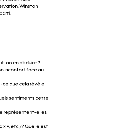
ervation, Winston 
parti.
eut-on en déduire ?
n inconfort face au 
t-ce que cela révèle 
uels sentiments cette 
ue représentent-elles 
x », etc.) ? Quelle est 