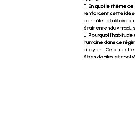
  
En quoi le thème de 
renforcent cette idée 
contrôle totalitaire du
était entendu » tradu
  
Pourquoi l'habitude 
humaine dans ce régi
citoyens. Cela montre c
êtres dociles et contr