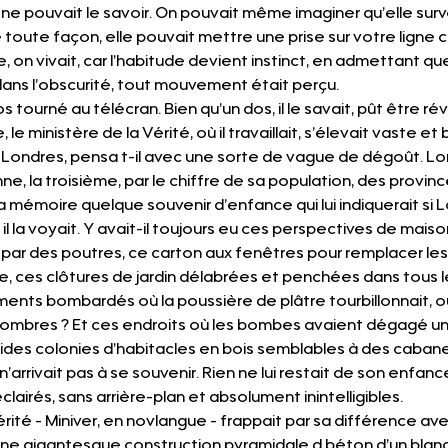
 pouvait le savoir. On pouvait même imaginer qu’elle survei
oute façon, elle pouvait mettre une prise sur votre ligne ch
re, on vivait, car l’habitude devient instinct, en admettant qu
ans l’obscurité, tout mouvement était perçu.
dos tourné au télécran. Bien qu’un dos, il le savait, pût être rév
 le ministère de la Vérité, où il travaillait, s’élevait vaste e
à Londres, pensa t-il avec une sorte de vague de dégoût. Lon
e, la troisième, par le chiffre de sa population, des provinces
a mémoire quelque souvenir d’enfance qui lui indiquerait si L
l la voyait. Y avait-il toujours eu ces perspectives de maiso
par des poutres, ce carton aux fenêtres pour remplacer les v
, ces clôtures de jardin délabrées et penchées dans tous les
nts bombardés où la poussière de plâtre tourbillonnait, où 
bres ? Et ces endroits où les bombes avaient dégagé un 
rdides colonies d’habitacles en bois semblables à des cabanes
 n’arrivait pas à se souvenir. Rien ne lui restait de son enfanc
lairés, sans arrière-plan et absolument inintelligibles.
 Vérité - Miniver, en novlangue - frappait par sa différence ave
une gigantesque construction pyramidale d béton d’un blanc 