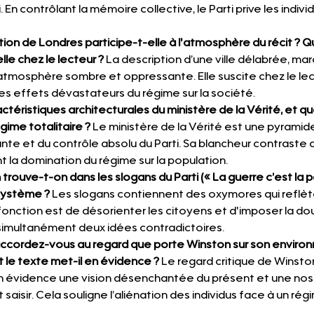
ti. En contrôlant la mémoire collective, le Parti prive les indiv
on de Londres participe-t-elle à l'atmosphère du récit ? Q
lle chez le lecteur ?
 La description d’une ville délabrée, mar
atmosphère sombre et oppressante. Elle suscite chez le le
les effets dévastateurs du régime sur la société.
actéristiques architecturales du ministère de la Vérité, et q
gime totalitaire ?
 Le ministère de la Vérité est une pyrami
nte et du contrôle absolu du Parti. Sa blancheur contraste a
nt la domination du régime sur la population.
trouve-t-on dans les slogans du Parti (« La guerre c’est la pai
 système ?
 Les slogans contiennent des oxymores qui reflète
 fonction est de désorienter les citoyens et d'imposer la do
simultanément deux idées contradictoires.
ccordez-vous au regard que porte Winston sur son environn
 le texte met-il en évidence ?
 Le regard critique de Winston
évidence une vision désenchantée du présent et une nost
 saisir. Cela souligne l’aliénation des individus face à un rég