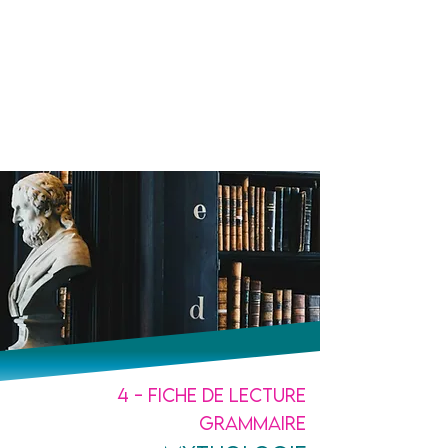
Un prof
à tes côtés
4 - Fiche de lecture
Grammaire