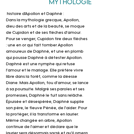
Mythologie
 histoire d’Apollon et Daphné :
Dans la mythologie grecque, Apollon, 
dieu des arts et de la beauté, se moque 
de Cupidon et de ses flèches d’amour. 
Pour se venger, Cupidon tire deux flèches 
: une en or qui fait tomber Apollon 
amoureux de Daphné, et une en plomb 
qui pousse Daphné à détester Apollon.
Daphné est une nymphe qui refuse 
l’amour et le mariage. Elle préfère vivre 
libre dans la forêt, comme la déesse 
Diane. Mais Apollon, fou d’amour, se lance 
à sa poursuite. Malgré ses paroles et ses 
promesses, Daphné le fuit sans relâche.
Épuisée et désespérée, Daphné supplie 
son père, le fleuve Pénée, de l’aider. Pour 
la protéger, il la transforme en laurier. 
Même changée en arbre, Apollon 
continue de l’aimer et déclare que le 
laurier sera désormais sacré et qu’il ornera 