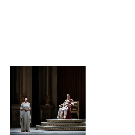
Un prof
à tes côtés