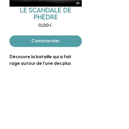
Le scandale de
phèdre
Prix
0,00 €
Commander
Découvre la bataille qui a fait
rage autour de l'une des plus
belles création de Racine.
Un prof
à tes côtés
ME
Politique de confidentialité
CONTACTER
Conditions générales de vente
Réalisation Arobaz