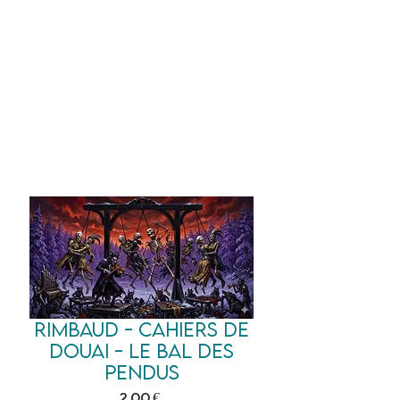
Un prof
à tes côtés
Rimbaud - Cahiers de
Douai - Le bal des
pendus
Prix
2,00 €