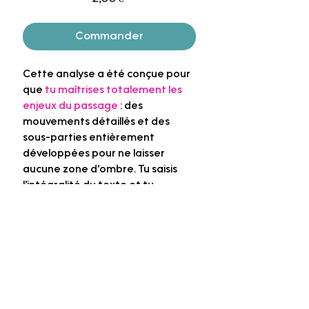
Commander
Cette analyse a été conçue pour
que
tu maîtrises totalement les
enjeux du passage
: des
mouvements détaillés et des
sous-parties entièrement
développées pour ne laisser
aucune zone d’ombre. Tu saisis
l’intégralité du texte et tu
disposes d’arguments précis que
tu peux réutiliser aussi bien à
l’écrit qu’à l’oral. Une fiche
Un prof
complète et rigoureuse, pensée
à tes côtés
pour t’offrir une connaissance
approfondie de l’œuvre et
ME
Politique de confidentialité
maximiser tes points le jour du
CONTACTER