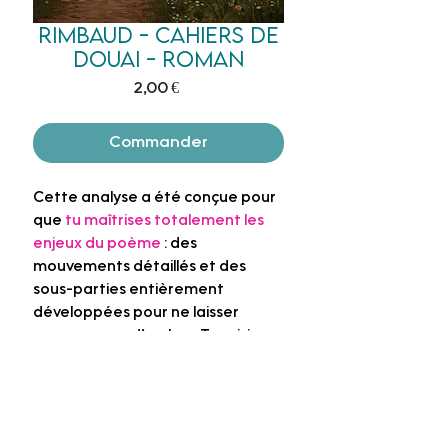
Rimbaud - Cahiers de
Douai - Roman
Prix
2,00 €
Commander
Cette analyse a été conçue pour
que
tu maîtrises totalement les
enjeux du poème
: des
mouvements détaillés et des
sous-parties entièrement
développées pour ne laisser
aucune zone d’ombre. Tu saisis
l’intégralité du texte et tu
disposes d’arguments précis que
tu peux réutiliser aussi bien à
l’écrit qu’à l’oral. Une fiche