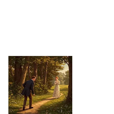
Un prof
à tes côtés