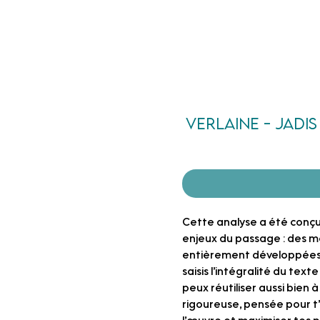
Un prof
ACCUEIL
Cours particu
à tes côtés
Verlaine - Jadi
Cette analyse a été conç
enjeux du passage
: des m
entièrement développées 
saisis l’intégralité du tex
peux réutiliser aussi bien à
rigoureuse, pensée pour t