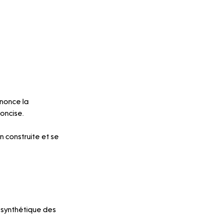
nnonce la 
oncise.
 construite et se 
 synthétique des 