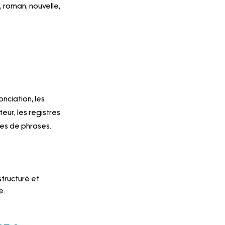
, roman, nouvelle, 
nciation, les 
eur, les registres 
ypes de phrases.
ructuré et 
e.