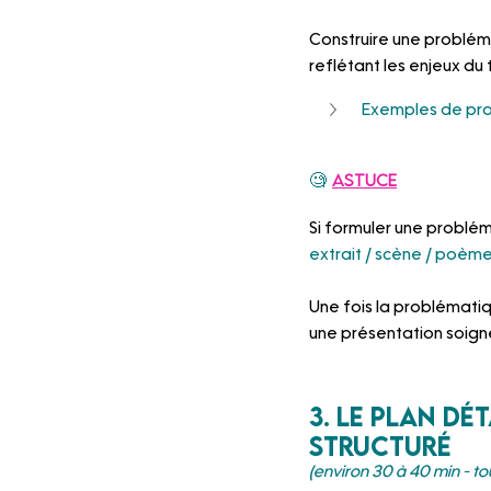
Construire une probléma
reflétant les enjeux d
Exemples de pr
🧐 
ASTUCE
Si formuler une problé
extrait / scène / poème
Une fois la problématiqu
une présentation soign
3. le plan dé
structuré
(environ 30 à 40 min - tou