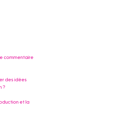
Français
Qui suis-je
MON ESPACE
r le commentaire 
er des idées 
n ?
oduction et la 