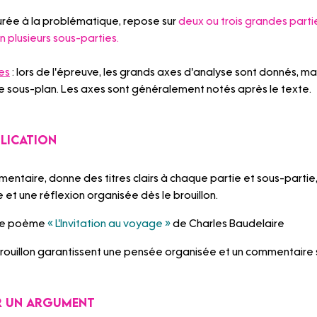
urée à la problématique, repose sur 
deux ou trois grandes parti
n plusieurs sous-parties.
ues
 : lors de l'épreuve, les grands axes d'analyse sont donnés, mais
e sous-plan. Les axes sont généralement notés après le texte.
plication
entaire, donne des titres clairs à chaque partie et sous-partie, 
et une réflexion organisée dès le brouillon. 
 le poème 
« L'Invitation au voyage »
 de Charles Baudelaire
e brouillon garantissent une pensée organisée et un commentaire 
er un argument