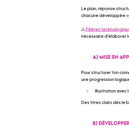
Le plan, réponse struct
chacune développée 
e
⚠️
 Filières technologiq
nécessaire d'élaborer l
	A) Mise en ap
Pour structurer ton comm
une progression logique 
Illustration avec
Des titres clairs dès l
	B) Développ