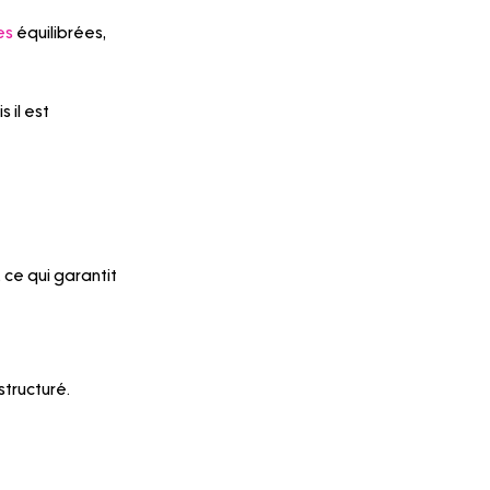
es 
équilibrées, 
 il est 
ce qui garantit 
structuré.