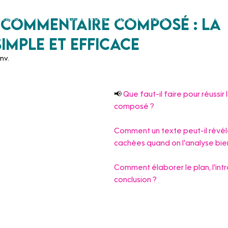
liers
Ressources Collège / Lycée
Bac 
e commentaire composé : la
imple et efficace
anv.
📢 
Que faut-il faire pour réussi
composé ? 
Comment un texte peut-il révél
cachées quand on l'analyse bie
Comment élaborer le plan, l'intr
conclusion ?