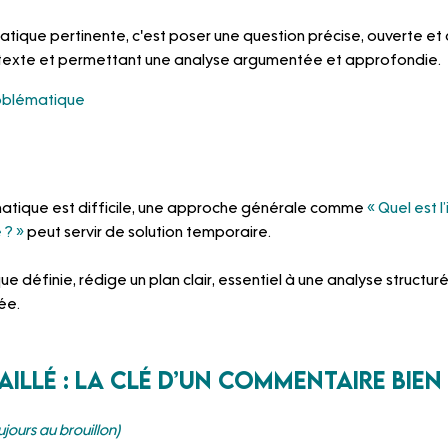
tique pertinente, c'est poser une question précise, ouverte et
u texte et permettant une analyse argumentée et approfondie. 
oblématique
matique est difficile, une approche générale comme
« Quel est l
 ? »
 peut servir de solution temporaire.
e définie, rédige un plan clair, essentiel à une analyse structur
ée.
taillé : la clé d’un commentaire bien 
jours au brouillon)