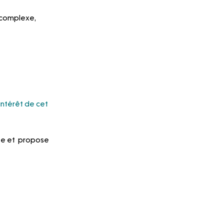
 complexe, 
’intérêt de cet 
ée et  propose 