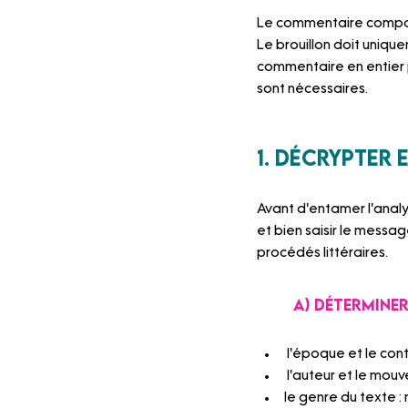
Le commentaire composé 
Le brouillon doit unique
commentaire en entier p
sont nécessaires.
1. Décrypter 
Avant d'entamer l'analys
et bien saisir le messa
procédés littéraires.
A) Détermine
 l'époque et le con
 l'auteur et le mouv
le genre du texte : 