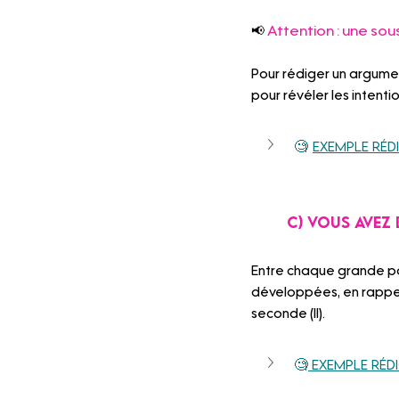
Attention : une sou
📢
Pour rédiger un argument
pour révéler les intentio
🧐 
Exemple réd
	C) Vous avez
Entre chaque grande part
développées, en rappelan
seconde (II).
🧐
 Exemple réd