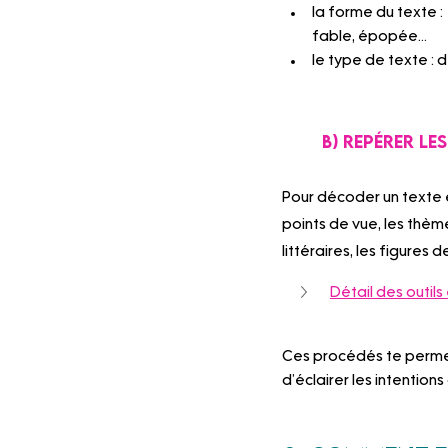
la forme du texte : 
fable, épopée...
le type de texte : d
	B) Repérer L
Pour décoder un texte et
points de vue, les thèmes
littéraires, les figures
Détail des outils
Ces procédés te permet
d’éclairer les intention