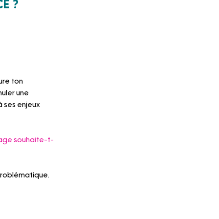
e ?
re ton 
uler une 
à ses enjeux 
sage souhaite-t-
 problématique.