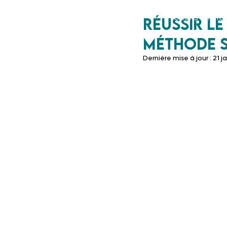
Un prof
ACCUEIL
Cours particu
Réussir l
à tes côtés
méthode s
Dernière mise à jour :
21 j