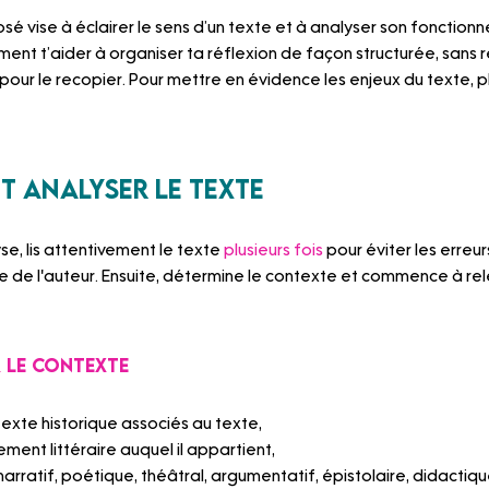
vise à éclairer le sens d’un texte et à analyser son fonctionne
ment t’aider à organiser ta réflexion de façon structurée, sans r
our le recopier. Pour mettre en évidence les enjeux du texte, p
et analyser le texte
e, lis attentivement le texte 
plusieurs fois 
pour éviter les erreur
ge de l'auteur. Ensuite, détermine le contexte et commence à rele
r le contexte
texte historique associés au texte,
ement littéraire auquel il appartient,
narratif, poétique, théâtral, argumentatif, épistolaire, didactiqu