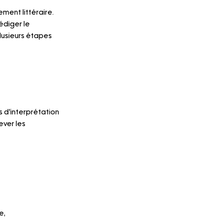
ment littéraire. 
édiger le 
lusieurs étapes 
s d'interprétation 
ver les 
e,