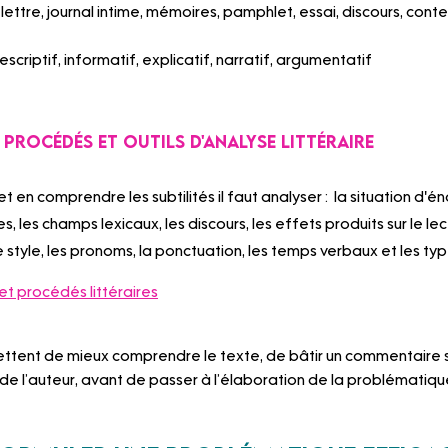
 lettre, journal intime, mémoires, pamphlet, essai, discours, conte
escriptif, informatif, explicatif, narratif, argumentatif
es procédés et outils d'analyse littéraire
 en comprendre les subtilités il faut analyser :  la situation d'éno
, les champs lexicaux, les discours, les effets produits sur le lect
 de style, les pronoms, la ponctuation, les temps verbaux et les t
 et procédés littéraires
tent de mieux comprendre le texte, de bâtir un commentaire st
s de l’auteur, avant de passer à l’élaboration de la problématiqu