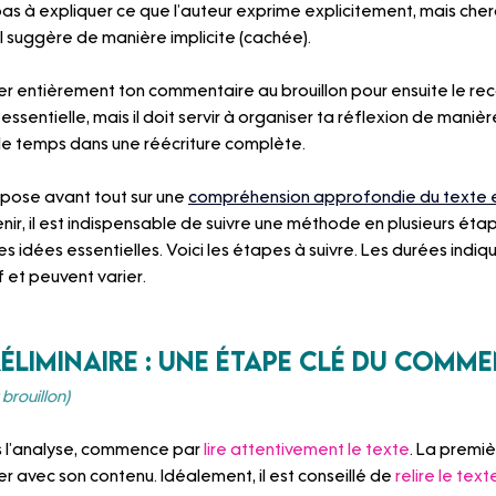
ite pas à expliquer ce que l’auteur exprime explicitement, mais cher
il suggère de manière implicite (cachée).
ger entièrement ton commentaire au brouillon pour ensuite le rec
essentielle, mais il doit servir à organiser ta réflexion de manièr
de temps dans une réécriture complète.
ose avant tout sur une 
compréhension approfondie du texte e
enir, il est indispensable de suivre une méthode en plusieurs étap
s idées essentielles. Voici les étapes à suivre. Les durées indiq
f et peuvent varier.
préliminaire : une étape clé du comm
brouillon)
s l’analyse, commence par 
lire attentivement le texte
. La premiè
r avec son contenu. Idéalement, il est conseillé de 
relire le text