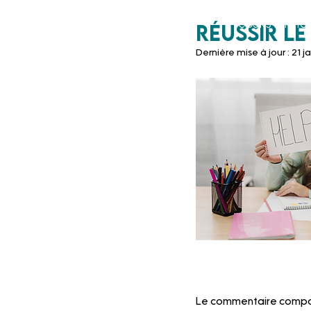
Un prof
ACCUEIL
Cours particu
Réussir le
à tes côtés
Dernière mise à jour :
21 j
Le commentaire composé