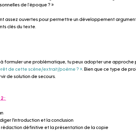
rsonnelles de l’époque ? »
nt assez ouvertes pour permettre un développement argumenté
ts clés du texte.
l à formuler une problématique, tu peux adopter une approche p
ntérêt de cette scène/extrait/poème ? »
. Bien que ce type de pr
ervir de solution de secours.
2 : 
an
iger l'introduction et la conclusion
a rédaction définitive et la présentation de la copie