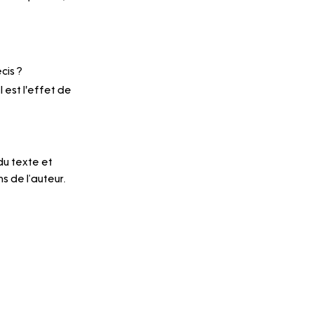
cis ?
 est l'effet de 
du texte et 
s de l’auteur. 