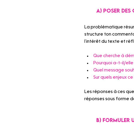
	A) poser des
La problématique résume
structure ton commentai
l’intérêt du texte et réf
Que cherche à démo
Pourquoi a-t-il/elle
Quel message souha
Sur quels enjeux ce 
Les réponses à ces ques
réponses sous forme de
B) formuler 