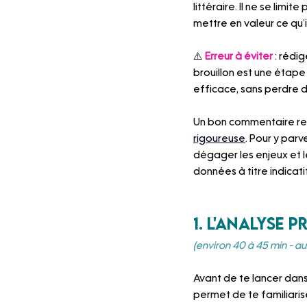
littéraire. Il ne se lim
mettre en valeur ce qu’
⚠️ 
Erreur à éviter
 : rédi
brouillon est une étape 
efficace, sans perdre 
Un bon commentaire rep
rigoureuse
. Pour y parv
dégager les enjeux et le
données à titre indicati
1. l'analyse 
(environ 40 à 45 min - au 
Avant de te lancer dan
permet de te familiarise