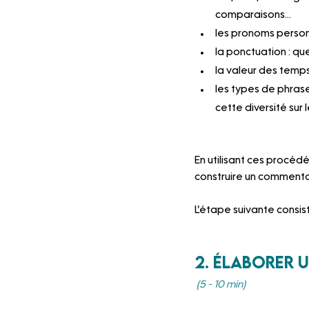
comparaisons...
les pronoms personn
la ponctuation : que
la valeur des temps
les types de phrase
cette diversité sur 
En utilisant ces procéd
construire un commentair
L'étape suivante consis
2. élaborer 
(5 - 10 min)