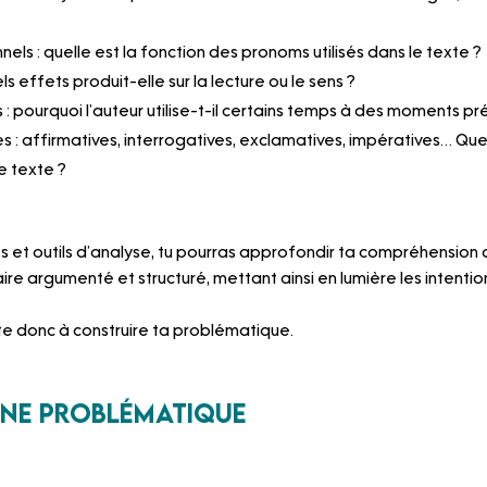
els : quelle est la fonction des pronoms utilisés dans le texte ?
ls effets produit-elle sur la lecture ou le sens ?
 : pourquoi l’auteur utilise-t-il certains temps à des moments pré
s : affirmatives, interrogatives, exclamatives, impératives… Quel
le texte ?
és et outils d’analyse, tu pourras approfondir ta compréhension 
e argumenté et structuré, mettant ainsi en lumière les intention
te donc à construire ta problématique.
une problématique