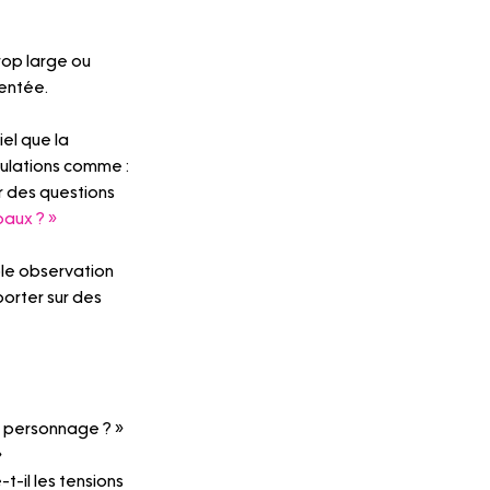
rop large ou 
mentée.
iel que la 
mulations comme : 
er des questions 
paux ? »
ple observation 
orter sur des 
du personnage ? »
»
-il les tensions 