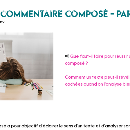
liers
Ressources Collège / Lycée
Bac 
 commentaire composé - Part
anv.
📢 
Que faut-il faire pour réussi
composé ? 
Comment un texte peut-il révél
cachées quand on l'analyse bie
 a pour objectif d’éclairer le sens d’un texte et d’analyser s