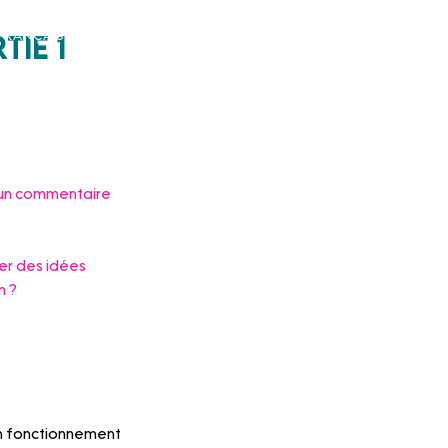
Français
Qui suis-je
ie 1
MON ESPACE
r un commentaire 
er des idées 
n ?
on fonctionnement 