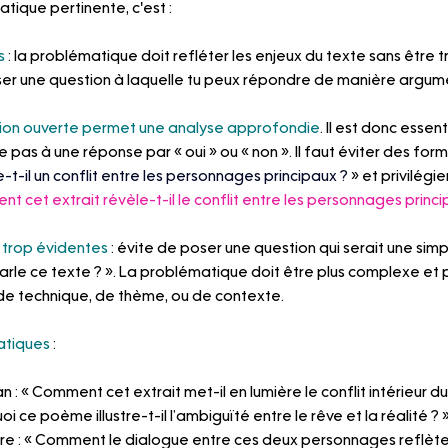
tique pertinente, c'est : 
s
 : la problématique doit refléter les enjeux du texte sans être t
oser une question à laquelle tu peux répondre de manière argu
ion ouverte
permet une analyse approfondie
. Il est donc essent
e pas à une réponse par « oui » ou « non ». Il faut éviter des for
-t-il un conflit entre les personnages principaux ? 
» et privilégi
t cet extrait révèle-t-il le conflit entre les personnages princi
s trop évidentes
 : évite de poser une question qui serait une sim
le ce texte ? ». La problématique doit être plus complexe et p
de technique, de thème, ou de contexte.
atiques
 : 
n : « Comment cet extrait met-il en lumière le conflit intérieur 
i ce poème illustre-t-il l’ambiguïté entre le rêve et la réalité ? 
re : « Comment le dialogue entre ces deux personnages reflète-t