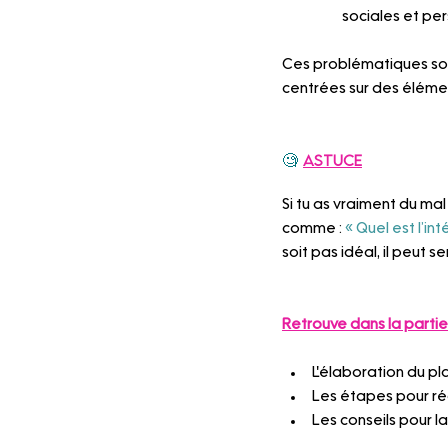
sociales et pe
Ces problématiques so
centrées sur des élémen
🧐 
ASTUCE
Si tu as vraiment du ma
comme : 
« Quel est l’i
soit pas idéal, il peut s
Retrouve dans la partie 
L'élaboration du pl
Les étapes pour réd
Les conseils pour l