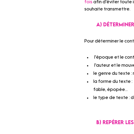
fois
 afin d'éviter toute
souhaite transmettre.
	A) Détermine
Pour déterminer le cont
 l'époque et le con
 l'auteur et le mouv
le genre du texte : 
la forme du texte : 
fable, épopée...
le type de texte : d
	B) Repérer l