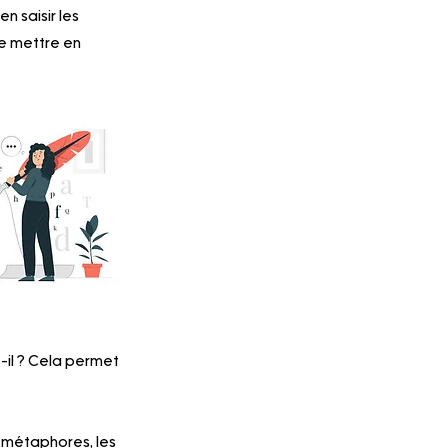
n saisir les 
de mettre en 
t-il ? Cela permet 
s métaphores, les 