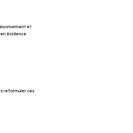
raisonnement et 
 en évidence 
rs reformuler ces 