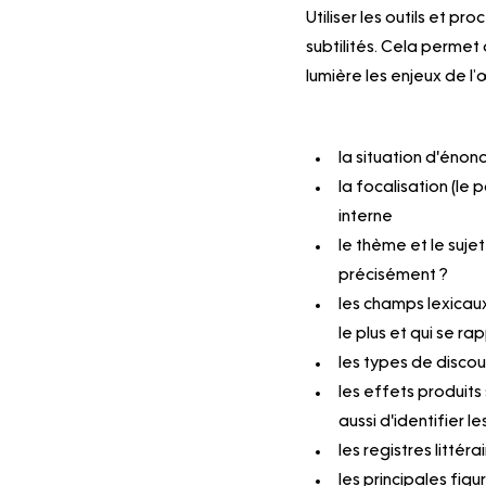
Utiliser les outils et pr
subtilités. Cela permet 
lumière les enjeux de l’
la situation d'énonci
la focalisation (le 
interne
le thème et le sujet
précisément ?
les champs lexicaux
le plus et qui se 
les types de discours
les effets produits 
aussi d'identifier les
les registres littéra
les principales fig