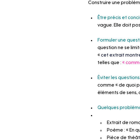
Construire une probléma
Être précis et conci
vague. Elle doit p
Formuler une quest
question ne se limit
« 
cet extrait montre
telles que : 
«
commen
Éviter les question
comme « de quoi par
éléments de sens, 
Quelques problém
Extrait de roma
Poème : « En quo
Pièce de théât