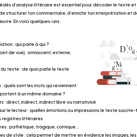
océdés d’analyse littéraire est essentiel pour décoder le texte et e
de structurer ton commentaire, d’enrichir ton interprétation et 
œuvre. En voici quelques-uns : 
ation : qui parle à qui ? 
point de vue) : omniscient, externe, 
 du texte : de quoi parle le texte 
 : quels sont les mots qui reviennent 
rapportent à un même domaine ?
 : direct, indirect, indirect libre ou narrativisé.
sur le lecteur : quelles émotions ou impressions le texte suscite-
 registres littéraires. 
ires : pathétique, tragique, comique....
ures de style : cela permet de mettre en évidence les images, le