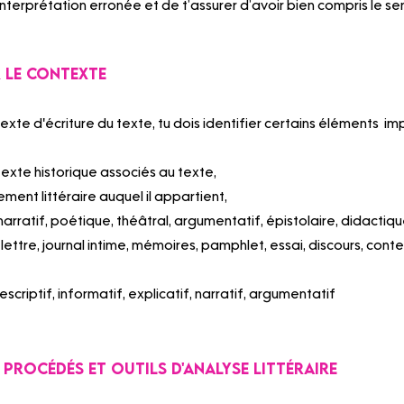
 interprétation erronée et de t’assurer d’avoir bien compris le sen
r le contexte
exte d'écriture du texte, tu dois identifier certains éléments  
texte historique associés au texte,
ement littéraire auquel il appartient,
narratif, poétique, théâtral, argumentatif, épistolaire, didactiqu
 lettre, journal intime, mémoires, pamphlet, essai, discours, conte
escriptif, informatif, explicatif, narratif, argumentatif
es procédés et outils d'analyse littéraire