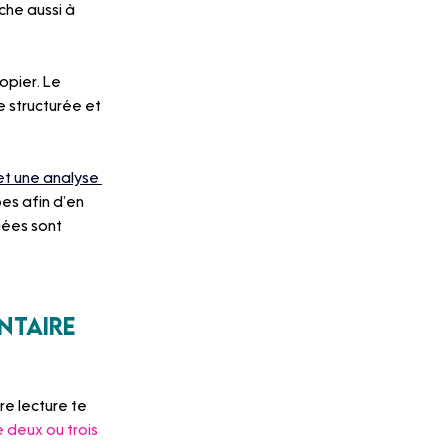
che aussi à 
opier. Le 
e structurée et 
t une analyse 
es afin d’en 
uées sont 
entaire
re lecture te 
e deux ou trois 